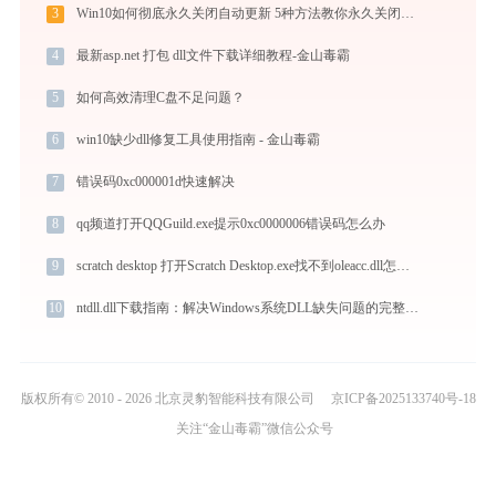
3
Win10如何彻底永久关闭自动更新 5种方法教你永久关闭win10自动更新
4
最新asp.net 打包 dll文件下载详细教程-金山毒霸
5
如何高效清理C盘不足问题？
6
win10缺少dll修复工具使用指南 - 金山毒霸
7
错误码0xc000001d快速解决
8
qq频道打开QQGuild.exe提示0xc0000006错误码怎么办
9
scratch desktop 打开Scratch Desktop.exe找不到oleacc.dll怎么办
10
ntdll.dll下载指南：解决Windows系统DLL缺失问题的完整方案（适用于Win7/10/11）
版权所有© 2010 - 2026 北京灵豹智能科技有限公司
京ICP备2025133740号-18
关注“金山毒霸”微信公众号