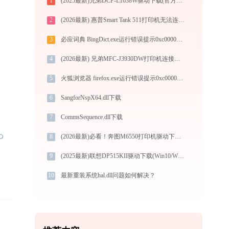
1
(2025最新)兄弟DCP-L1638W驱动下载(官方Win10/Win11)
2
(2026最新) 惠普Smart Tank 511打印机无法连接？教你解决方法 - 金山毒霸
3
必应词典 BingDict.exe运行错误提示0xc000007b的解决办法
4
(2026最新) 兄弟MFC-J3930DW打印机连接问题如何解决？-金山毒霸
5
火狐浏览器 firefox.exe运行错误提示0xc000000d的解决办法
6
SangforNspX64.dll下载
7
CommsSequence.dll下载
8
(2026最新)必看！奔图M6550打印机驱动下载与安装的正确姿势
9
(2025最新)联想DP515KII驱动下载(Win10/Win11)官方安装教程
10
最新重装系统hal.dll问题如何解决？