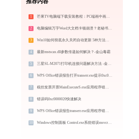
推荐内容
1
芒果TV电脑端下载安装教程：PC端画中画与杜比全景声摸鱼神器评测
2
电脑编辑万字Word大文档卡顿崩溃？老秘书教你 4 个系统级优化设置与避坑神技
3
Win10如何彻底永久关闭自动更新 5种方法教你永久关闭win10自动更新
4
最新mstscax.dll参数传递如何解决？-金山毒霸
5
三星SL-M2071打印机连接问题解决方法 -金山毒霸
6
WPS Office错误报告打开transerr.exe提示0xc000000d错误码怎么办
7
税控发票开票MainExecuteS.exe应用程序错误0xc000000d解决方法
8
错误码0xc0000020快速解决
9
WPS Office错误报告transerr.exe应用程序错误0xc000000d解决方法
10
Windows控制面板 Control.exe系统错误msvcrtd.dll丢失如何解决