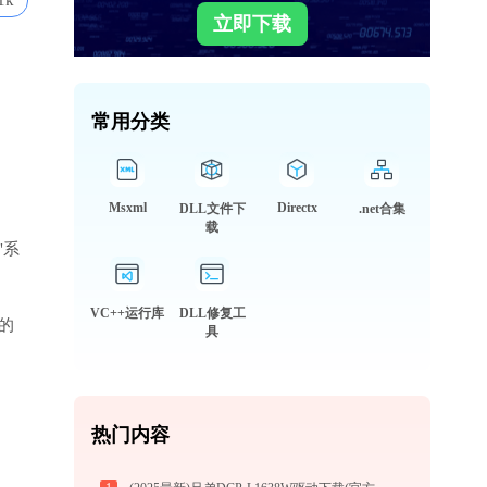
1k
立即下载
常用分类
Msxml
Directx
DLL文件下
.net合集
载
"系
VC++运行库
DLL修复工
作的
具
热门内容