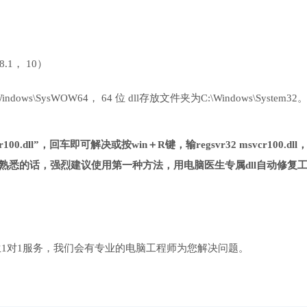
 8.1， 10）
ows\SysWOW64， 64 位 dll存放文件夹为C:\Windows\System32
00.dll”，回车即可解决或按win＋R键，输regsvr32 msvcr100.dll
熟悉的话，强烈建议使用第一种方法，用电脑医生专属dll自动修复
1对1服务，我们会有专业的电脑工程师为您解决问题。