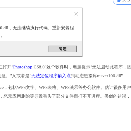
16.9
100.dll，无法继续执行代码。重新安装程
题。
在打开"
Photoshop
CS8.0"这个软件时，电脑提示"无法启动此程序，
问题。"又或者是"
无法定位程序输入点
到动态链接库msvcr100.dll"
ffice，包括WPS文字、WPS表格、WPS演示等办公软件。估计很多用
漏洞出错，恶意应用删除等导致丢失了部分文件而打不开进程。类似的错误