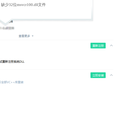
缺少32位msvcr100.dll文件