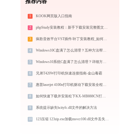
推荐内容
1
KOOK网页版入口指南
2
phpStudy安装教程：新手下载安装完整图文步骤
3
疯歌音效平台VST插件/补丁安装教程_如何加载插件效果包
4
Windows10C盘满了怎么清理？五种方法帮你解决问题
5
Windows10系统C盘满了怎么清理？详细方法解析
6
兄弟T420W打印机快速连接指南-金山毒霸
7
惠普laserjet 4100n打印机驱动下载安装全程指导，轻松解决打印问题
8
如何快速下载并安装松下KX-MB888CN打印机驱动：详细步骤解析
9
系统提示缺失hcityfc.dll文件的解决方法
10
123压缩 123zip.exe加载msvcr100.dll文件丢失处理办法