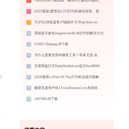
1
UkeyDll.dll下载指南：解决DLL缺失问题的完整方案
2
(2025最新)爱普生L313打印机驱动安装、更新与常见错误代码深度解析（含.NET Framework、CLR、注册表等概念）
3
TGPQQ浏览器客户端组件 打开qbclient.exe找不到qbcore.dll怎么办
4
系统提示缺失imageaccesslib.dll文件的解决方法
5
GWH5.Zhejiang.dll下载
6
为什么需要使用dll修复工具？有备无患-金山毒霸
7
百度网盘打开BaiduNetdisk.exe提示0xc0000005错误码怎么办
8
(2026最新) uPrint SE Plus打印机连接问题解决方法 -金山毒霸
9
极限竞速地平线3 ForzaHorizon5.exe系统错误libxess.dll丢失如何解决
10
5467400.dll下载