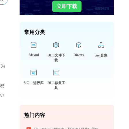
7k
立即下载
常用分类
Msxml
Directx
DLL文件下
.net合集
载
因为
VC++运行库
DLL修复工
户都
具
，小
热门内容