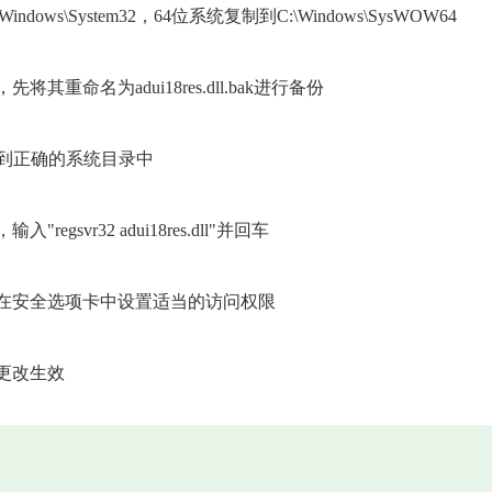
s\System32，64位系统复制到C:\Windows\SysWOW64
命名为adui18res.dll.bak进行备份
件复制到正确的系统目录中
svr32 adui18res.dll"并回车
，在安全选项卡中设置适当的访问权限
更改生效