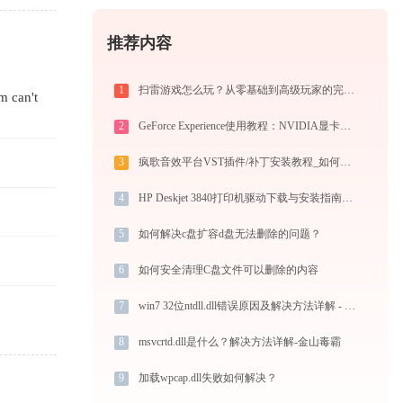
推荐内容
1
扫雷游戏怎么玩？从零基础到高级玩家的完全攻略（附必胜技巧）
an't 
2
GeForce Experience使用教程：NVIDIA显卡驱动更新与游戏优化录制完全指南
3
疯歌音效平台VST插件/补丁安装教程_如何加载插件效果包
4
HP Deskjet 3840打印机驱动下载与安装指南：一步步教您操作
5
如何解决c盘扩容d盘无法删除的问题？
6
如何安全清理C盘文件可以删除的内容
7
win7 32位ntdll.dll错误原因及解决方法详解 - 金山毒霸
8
msvcrtd.dll是什么？解决方法详解-金山毒霸
9
加载wpcap.dll失败如何解决？