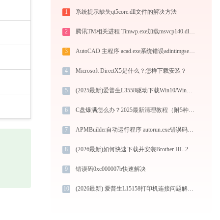
1
系统提示缺失qt5core.dll文件的解决方法
2
腾讯TM相关进程 Timwp.exe加载msvcp140.dll文件丢失处理办法
3
AutoCAD 主程序 acad.exe系统错误adintimgservices.dll丢失如何解决
4
Microsoft DirectX5是什么？怎样下载安装？
5
(2025最新)爱普生L3558驱动下载Win10/Win11官方安装图文教程
6
C盘爆满怎么办？2025最新清理教程（附5种安全方法）
7
APMBuilder自动运行程序 autorun.exe错误码0xc0000005处理办法
8
(2026最新)如何快速下载并安装Brother HL-2130 series打印机驱动：详细步骤解析
9
错误码0xc000007b快速解决
10
(2026最新) 爱普生L15158打印机连接问题解决方法 -金山毒霸