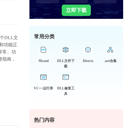
立即下载
常用分类
个DLL文
和功能正
示异常、功
完整指南，
Msxml
DLL文件下
Directx
.net合集
载
VC++运行库
DLL修复工
具
热门内容