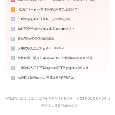
3
c盘用户下appdata文件夹哪些可以安全删除？
4
出现ffmpeg.dll如何修复，安装避坑指南
5
如何解决Windows的hal.dll和ntoskrnl错误？
6
错误码0xc0000006快速解决
7
应用程序无法正常启动0xc000000d
8
税控发票开票打开MainExecuteS.exe提示0xc000000d错误码怎么办
9
中华游戏大厅 打开Margot.exe找不到gdiplus.dll怎么办
10
系统提示缺失msvcp140.dll文件的解决方法
版权所有© 2010 - 2026 北京灵豹智能科技有限公司
京ICP备2025133740号-18
关注“金山毒霸”微信公众号