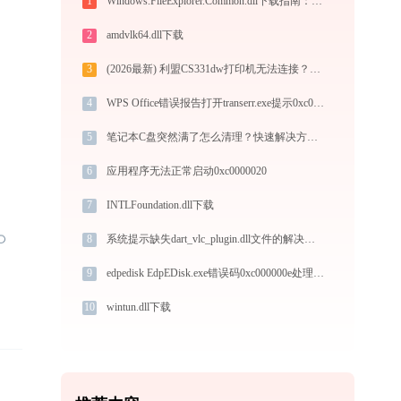
1
Windows.FileExplorer.Common.dll下载指南：解决文件资源管理器DLL缺失问题 | 官方免费32/64位版本
2
amdvlk64.dll下载
3
(2026最新) 利盟CS331dw打印机无法连接？教你解决方法 - 金山毒霸
4
WPS Office错误报告打开transerr.exe提示0xc000000d错误码怎么办
5
笔记本C盘突然满了怎么清理？快速解决方案指南
6
应用程序无法正常启动0xc0000020
7
INTLFoundation.dll下载
8
系统提示缺失dart_vlc_plugin.dll文件的解决方法
9
edpedisk EdpEDisk.exe错误码0xc000000e处理办法
10
wintun.dll下载