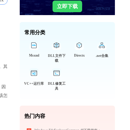
1k
立即下载
常用分类
Msxml
Directx
DLL文件下
.net合集
载
。其
VC++运行库
DLL修复工
，因
具
该怎
热门内容