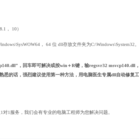
 8.1， 10）
ows\SysWOW64， 64 位 dll存放文件夹为C:\Windows\System32
40.dll”，回车即可解决或按win＋R键，输regsvr32 msvcp140.dll
熟悉的话，强烈建议使用第一种方法，用电脑医生专属dll自动修复
1对1服务，我们会有专业的电脑工程师为您解决问题。