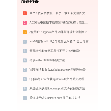
推荐内容
1
全民K歌安装教程：新手下载安装完整图文步骤
2
ACDSee电脑版下载安装与配置教程：高效好用的经典专业看图与图像管理工具
3
c盘用户下appdata文件夹哪些可以安全删除？
4
win10删除ntdll.dll会导致什么问题？-金山毒霸
5
开票软件dll修复工具打不开？如何解决
6
错误码0xc000000d解决方法
7
WPS崩溃收集 kcrashdumper.exe错误码0xc0000005处理办法
8
QQ游戏 a.exe加载npptools.dll文件丢失处理办法
9
系统提示缺失libopenmpt.dll文件的解决方法
10
系统提示缺失heidi16.dll文件的解决方法