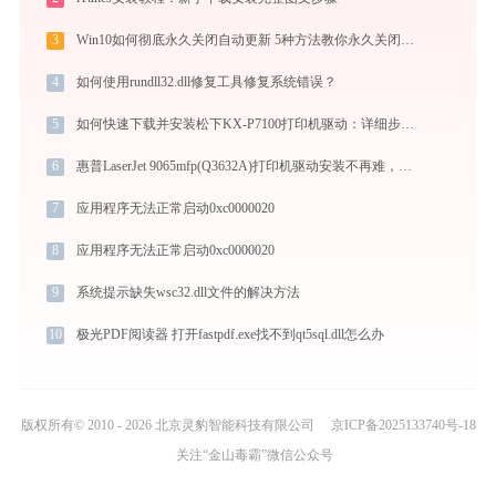
3
Win10如何彻底永久关闭自动更新 5种方法教你永久关闭win10自动更新
4
如何使用rundll32.dll修复工具修复系统错误？
5
如何快速下载并安装松下KX-P7100打印机驱动：详细步骤解析
6
惠普LaserJet 9065mfp(Q3632A)打印机驱动安装不再难，跟着这些步骤一学就会
7
应用程序无法正常启动0xc0000020
8
应用程序无法正常启动0xc0000020
9
系统提示缺失wsc32.dll文件的解决方法
10
极光PDF阅读器 打开fastpdf.exe找不到qt5sql.dll怎么办
版权所有© 2010 - 2026 北京灵豹智能科技有限公司
京ICP备2025133740号-18
关注“金山毒霸”微信公众号