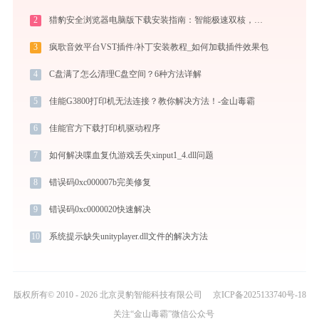
2
猎豹安全浏览器电脑版下载安装指南：智能极速双核，畅享安全无弹窗上网体验
3
疯歌音效平台VST插件/补丁安装教程_如何加载插件效果包
4
C盘满了怎么清理C盘空间？6种方法详解
5
佳能G3800打印机无法连接？教你解决方法！-金山毒霸
6
佳能官方下载打印机驱动程序
7
如何解决喋血复仇游戏丢失xinput1_4.dll问题
8
错误码0xc000007b完美修复
9
错误码0xc0000020快速解决
10
系统提示缺失unityplayer.dll文件的解决方法
版权所有© 2010 - 2026 北京灵豹智能科技有限公司
京ICP备2025133740号-18
关注“金山毒霸”微信公众号