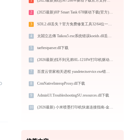
1
(2025最新)联想M7288W驱动下载官方支持Win10/Win11
2
(2025最新)HP Smart Tank 678驱动下载(官方) Win10/Win11支持
3
SDL2.dll丢失？官方免费修复工具32/64位一键修复
4
太閤立志傳 Taikou5.exe系统错误koeids.dll丢失如何解决
5
taeftestparser.dll下载
6
(2026最新)找不到兄弟HL-1218W打印机驱动？这篇全面下载安装指南帮到你
7
百度云管家相关进程 yundetectservice.exe错误码0xc0000005处理办法
8
CrmNativeInteropProxy.dll下载
9
AdminUI.TroubleshootingSU.resources.dll下载
10
(2026最新) 小米喷墨打印机快速连接指南-金山毒霸