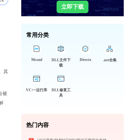
2k
立即下载
常用分类
Msxml
Directx
DLL文件下
.net合集
载
。其
VC++运行库
DLL修复工
会被
具
解
热门内容