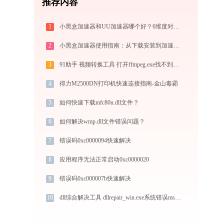
推荐内容
1
小黑盒加速器和UU加速器哪个好？6维度对比指南
2
小黑盒加速器使用指南：从下载安装到加速外服游戏，免费版够用吗
3
91助手 视频转换工具 打开ffmpeg.exe找不到avdevice-58.dll怎么办
4
得力M2500DN打印机快速连接指南-金山毒霸
5
如何快速下载mfc80u.dll文件？
6
如何解决wmp.dll文件错误问题？
7
错误码0xc0000094快速解决
8
应用程序无法正常启动0xc0000020
9
错误码0xc000007b快速解决
10
dll综合解决工具 dllrepair_win.exe系统错误msvcr100.dll丢失如何解决