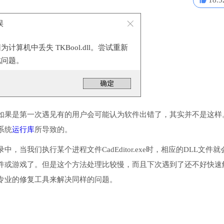
18.5
误
计算机中丢失 TKBool.dll。尝试重新
此问题。
如果是第一次遇见有的用户会可能认为软件出错了，其实并不是这样
系统
运行库
所导致的。
录中，当我们执行某个进程文件CadEditor.exe时，相应的DLL文件就
件或游戏了。但是这个方法处理比较慢，而且下次遇到了还不好快速
专业的修复工具来解决同样的问题。