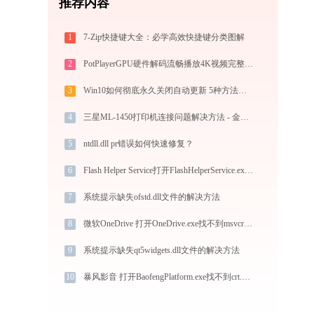
推荐内容
1
7-Zip快捷键大全：必学高效快捷键分类图解
2
PotPlayerGPU硬件解码流畅播放4K视频完整教程
3
Win10如何彻底永久关闭自动更新 5种方法教你永久关闭win10自动更新
4
三星ML-1450打印机连接问题解决方法 - 金山毒霸
5
ntdll.dll pr错误如何快速修复？
6
Flash Helper Service打开FlashHelperService.exe提示0xc000000d错误码怎么办
7
系统提示缺失ofstd.dll文件的解决方法
8
微软OneDrive 打开OneDrive.exe找不到msvcr100.dll怎么办
9
系统提示缺失qt5widgets.dll文件的解决方法
10
暴风影音 打开BaofengPlatform.exe找不到crt.dll怎么办