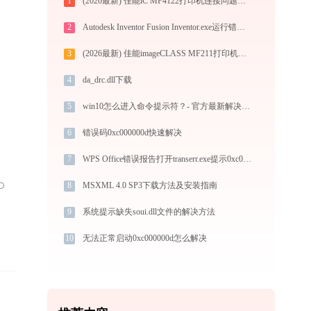
1
(2026最新) 佳能iC MF4122打印机连接问题如何解决？-金山毒霸
2
Autodesk Inventor Fusion Inventor.exe运行错误提示0xc000007b的解决办法
3
(2026最新) 佳能imageCLASS MF211打印机连接问题-金山毒霸
4
da_drc.dll下载
5
win10怎么进入命令提示符？- 官方最新解决方案
6
错误码0xc000000d快速解决
7
WPS Office错误报告打开transerr.exe提示0xc000000d错误码怎么办
8
MSXML 4.0 SP3下载方法及安装指南
9
系统提示缺失soui.dll文件的解决方法
10
无法正常启动0xc000000d怎么解决