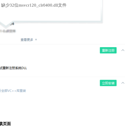
缺少32位msvcr120_clr0400.dll文件
下载页面