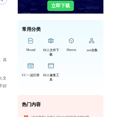
7k
立即下载
常用分类
Msxml
Directx
DLL文件下
.net合集
载
。其
VC++运行库
DLL修复工
LL文
具
不好
热门内容