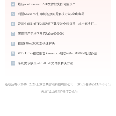
4
最新winform user32.dll文件缺失如何解决？
5
利盟MX517de打印机连接问题解决方法-金山毒霸
6
爱普生615kii打印机驱动下载安装全程指导，轻松解决打印问题
7
应用程序无法正常启动0xc000000d
8
错误码0xc0000020快速解决
9
WPS Office错误报告 transerr.exe错误码0xc000000d处理办法
10
系统提示缺失mfc120u.dll文件的解决方法
版权所有© 2010 - 2026 北京灵豹智能科技有限公司
京ICP备2025133740号-18
关注“金山毒霸”微信公众号