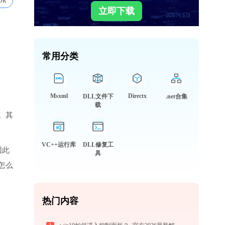
3k
立即下载
常用分类
Msxml
Directx
DLL文件下
.net合集
载
。其
VC++运行库
DLL修复工
因此
具
怎么
热门内容