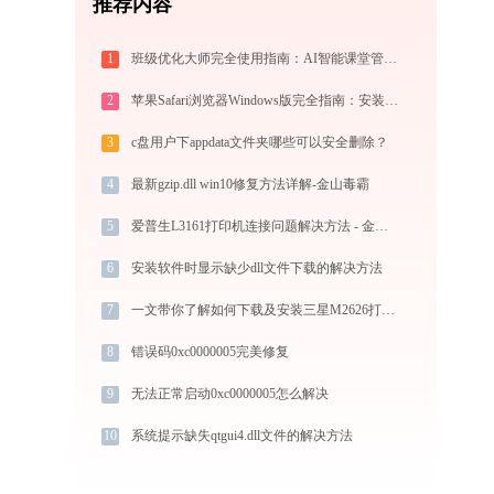
推荐内容
1
班级优化大师完全使用指南：AI智能课堂管理的注册、实操与效率提升全攻略（2026最新）
2
苹果Safari浏览器Windows版完全指南：安装、功能与进阶使用技巧全攻略（2026最新）
3
c盘用户下appdata文件夹哪些可以安全删除？
4
最新gzip.dll win10修复方法详解-金山毒霸
5
爱普生L3161打印机连接问题解决方法 - 金山毒霸
6
安装软件时显示缺少dll文件下载的解决方法
7
一文带你了解如何下载及安装三星M2626打印机驱动
8
错误码0xc0000005完美修复
9
无法正常启动0xc0000005怎么解决
10
系统提示缺失qtgui4.dll文件的解决方法