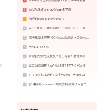
1
win10如何进入控制面板？- 官方2026最新解决教程
2
jackToolkitPosturingCsharp.dll下载
3
错误码0xc0000020快速解决
4
432821E4F3D4B9DB4931877620B79E2F16070FAD.dll下载
5
荣誉勋章主程序 MOHW.exe系统错误d3dcompiler_43.dll丢失如何解决
6
v4sbk30.dll下载
7
卸载的软件怎么恢复？金山毒霸AI智能助手一键帮您找回
8
(2026最新)HP PageWide MFP P77740-60zs打印机驱动下载安装步骤详细解析，让安装更简单
9
HP200打印机驱动下载安装教程（Win10/Win11）
10
如何解决qwindows.dll导致的系统崩溃问题？