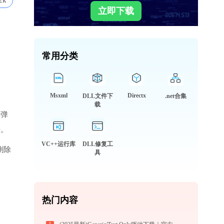
2k
立即下载
常用分类
Msxml
Directx
DLL文件下
.net合集
载
者弹
法。
VC++运行库
DLL修复工
删除
具
热门内容