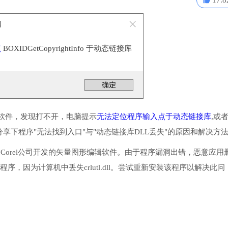
17.8
口
点
BOXIDGetCopyrightInfo 于动态链接库
这个软件，发现打不开，电脑提示
无法定位程序输入点于动态链接库
,或
享下程序"无法找到入口"与"动态链接库DLL丢失"的原因和解决方
由加拿大Corel公司开发的矢量图形编辑软件。由于程序漏洞出错，恶意应用
，因为计算机中丢失crlutl.dll。尝试重新安装该程序以解决此问