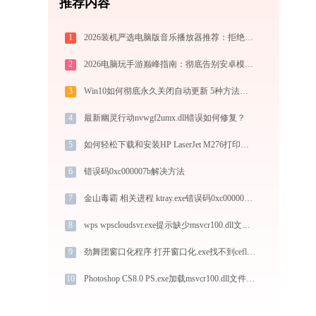
推荐内容
1
2026装机严选电脑版音乐播放器推荐：拒绝流氓捆绑，还原极致无损心流音质
2
2026电脑玩手游巅峰指南：彻底告别安卓模拟器卡顿与捆绑，体验官方原生多端互通
3
Win10如何彻底永久关闭自动更新 5种方法教你永久关闭win10自动更新
4
最新幽灵行动nvwgf2umx.dll错误如何修复？
5
如何轻松下载和安装HP LaserJet M276打印机驱动？跟着这篇指南走
6
错误码0xc000007b解决方法
7
金山毒霸 相关进程 ktray.exe错误码0xc0000008处理办法
8
wps wpscloudsvr.exe提示缺少msvcr100.dll文件的解决办法
9
劲舞团窗口化程序 打开窗口化.exe找不到ceflib.dll怎么办
10
Photoshop CS8.0 PS.exe加载msvcr100.dll文件丢失处理办法