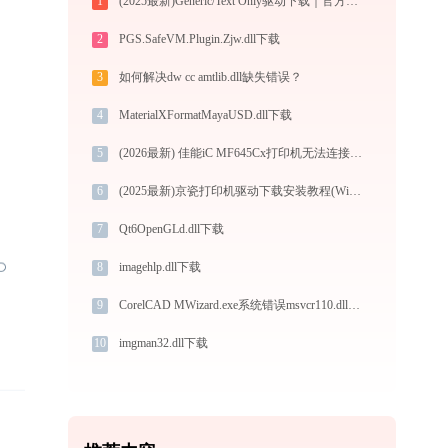
1
(2025最新)Generic/Text Only驱动下载｜官方支持Win10/Win11
2
PGS.SafeVM.Plugin.Zjw.dll下载
3
如何解决dw cc amtlib.dll缺失错误？
4
MaterialXFormatMayaUSD.dll下载
5
(2026最新) 佳能iC MF645Cx打印机无法连接？教你解决方法！-金山毒霸
6
(2025最新)京瓷打印机驱动下载安装教程(Win10/Win11兼容)
7
Qt6OpenGLd.dll下载
8
imagehlp.dll下载
9
CorelCAD MWizard.exe系统错误msvcr110.dll丢失如何解决
10
imgman32.dll下载