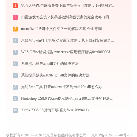
1
第五人格PC电脑版免费下载与新手入门攻略：1v4非对称竞技的极致体验
2
扫雷游戏怎么玩？从零基础到高级玩家的完全攻略（附必胜技巧）
3
normaliz.dll放哪个文件夹？一键解决方案-金山毒霸
4
惠普M437dn打印机驱动安装全攻略：从下载到安装完全教程
5
WPS Office错误报告transerr.exe应用程序错误0xc000000d解决方法
6
系统提示缺失autodll文件的解决方法
7
系统提示缺失ai109b_gm.dll文件的解决方法
8
光明flash工具 打开tool.exe找不到mfc110u.dll怎么办
9
Photoshop CS8.0 PS.exe提示缺少msvcr100.dll文件的解决办法
10
Xerox 7335 PS驱动下载(官方Win10/Win11)
版权所有© 2010 - 2026 北京灵豹智能科技有限公司
京ICP备2025133740号-18