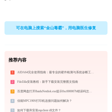
可在电脑上搜索“金山毒霸”，用电脑医生修复
推荐内容
1
AIDA64完全使用指南：最专业的硬件检测与系统诊断工具从入门到精通（2026最新）
2
FileZilla安装教程：新手下载安装完整图文指南
3
百度网盘打开BaiduNetdisk.exe提示0xc000007b错误码怎么办
4
佳能MPC190S打印机连接问题如何解决？
5
如何下载和安装mpclient dll文件？