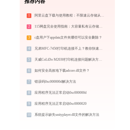
推荐内容
1
阿里云盘下载与使用教程：不限速云存储从零上手全指南
2
115网盘完全使用指南：大容量私有云存储的注册、管理与分享全攻略（2026最新）
3
c盘用户下appdata文件夹哪些可以安全删除？
4
兄弟MFC-7450打印机连接不上？教你快速解决 -金山毒霸
5
天威CoLiDo M2030打印机连接问题解决方法-金山毒霸
6
如何安全高效地下载adcore.dll文件？
7
错误码0xc000000d解决方法
8
应用程序无法正常启动0xc000000d
9
应用程序无法正常启动0xc0000020
10
系统提示缺失unityplayer.dll文件的解决方法