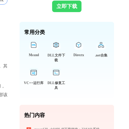
9k
立即下载
常用分类
Msxml
Directx
DLL文件下
.net合集
载
。其
VC++运行库
DLL修复工
用，
具
那该
热门内容