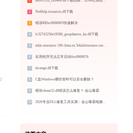
1
msvcr120_clr0400.dll下载指南：32/64位系统官方免费解决方案
2
NetHelp.resources.dll下载
3
错误码0xc0000005快速解决
4
fc327d3256e19586_goopdateres_kn.dll下载
5
tekla structures 190 china en TeklaStructures.exe系统错误mfc100.dll丢失如何解决
6
应用程序无法正常启动0xc000007b
7
dwmapi.dll下载
8
C盘Windows哪些资料可以安全删除？
9
模块oleaut32.dll错误怎么修复？-金山毒霸
10
2026专业DLL修复工具实测：金山毒霸电脑医生与某大师运行库工具对比