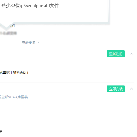
缺少32位qt5serialport.dll文件
面