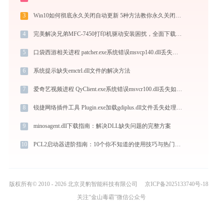
3
Win10如何彻底永久关闭自动更新 5种方法教你永久关闭win10自动更新
4
完美解决兄弟MFC-7450打印机驱动安装困扰，全面下载安装教程
5
口袋西游相关进程 patcher.exe系统错误msvcp140.dll丢失如何解决
6
系统提示缺失emctrl.dll文件的解决方法
7
爱奇艺视频进程 QyClient.exe系统错误msvcr100.dll丢失如何解决
8
锐捷网络插件工具 Plugin.exe加载gdiplus.dll文件丢失处理办法
9
minosagent.dll下载指南：解决DLL缺失问题的完整方案
10
PCL2启动器进阶指南：10个你不知道的使用技巧与热门整合包推荐
版权所有© 2010 - 2026 北京灵豹智能科技有限公司
京ICP备2025133740号-18
关注“金山毒霸”微信公众号