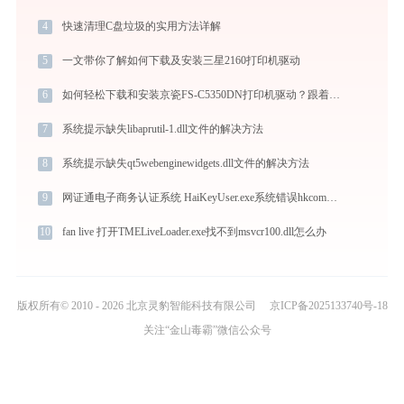
4
快速清理C盘垃圾的实用方法详解
5
一文带你了解如何下载及安装三星2160打印机驱动
6
如何轻松下载和安装京瓷FS-C5350DN打印机驱动？跟着这篇指南走
7
系统提示缺失libaprutil-1.dll文件的解决方法
8
系统提示缺失qt5webenginewidgets.dll文件的解决方法
9
网证通电子商务认证系统 HaiKeyUser.exe系统错误hkcommand.dll丢失如何解决
10
fan live 打开TMELiveLoader.exe找不到msvcr100.dll怎么办
版权所有© 2010 - 2026 北京灵豹智能科技有限公司
京ICP备2025133740号-18
关注“金山毒霸”微信公众号