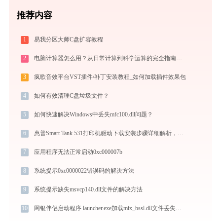
推荐内容
1
易我分区大师C盘扩容教程
2
电脑计算器怎么用？从日常计算到科学运算的完全指南（附隐藏功能）
3
疯歌音效平台VST插件/补丁安装教程_如何加载插件效果包
4
如何有效清理C盘垃圾文件？
5
如何快速解决Windows中丢失mfc100.dll问题？
6
惠普Smart Tank 531打印机驱动下载安装步骤详细解析，让安装更简单
7
应用程序无法正常启动0xc000007b
8
系统提示0xc0000022错误码的解决方法
9
系统提示缺失msvcp140.dll文件的解决方法
10
网银伴侣启动程序 launcher.exe加载mix_bssl.dll文件丢失处理办法