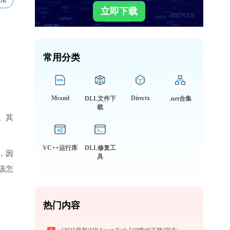
6k
立即下载
常用分类
Msxml
Directx
DLL文件下
.net合集
载
。其
VC++运行库
DLL修复工
用，因
具
该怎
热门内容