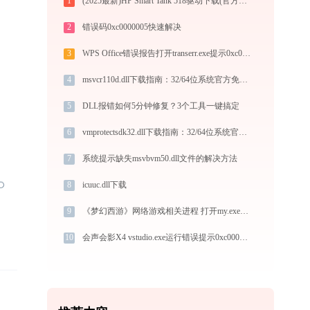
1
(2025最新)HP Smart Tank 518驱动下载(官方Win10/Win11)
2
错误码0xc0000005快速解决
3
WPS Office错误报告打开transerr.exe提示0xc000000d错误码怎么办
4
msvcr110d.dll下载指南：32/64位系统官方免费解决方案
5
DLL报错如何5分钟修复？3个工具一键搞定
6
vmprotectsdk32.dll下载指南：32/64位系统官方免费版获取与安装教程
7
系统提示缺失msvbvm50.dll文件的解决方法
8
icuuc.dll下载
9
《梦幻西游》网络游戏相关进程 打开my.exe找不到lgbeankey.dll怎么办
10
会声会影X4 vstudio.exe运行错误提示0xc000000d的解决办法