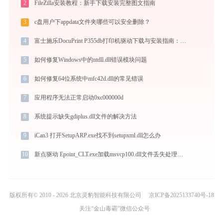
2
FileZilla安装教程：新手下载安装完整图文指南
3
c盘用户下appdata文件夹哪些可以安全删除？
4
富士施乐DocuPrint P355db打印机驱动下载与安装指南：一步步教您操作
5
如何修复Windows中的ntdll.dll错误模块问题
6
如何修复64位系统中mfc42d.dll的常见错误
7
应用程序无法正常启动0xc000000d
8
系统提示缺失gdiplus.dll文件的解决方法
9
iCan3 打开SetupARP.exe找不到setupxml.dll怎么办
10
新点驱动 Epoint_CLT.exe加载msvcp100.dll文件丢失处理办法
版权所有© 2010 - 2026 北京灵豹智能科技有限公司
京ICP备2025133740号-18
关注“金山毒霸”微信公众号