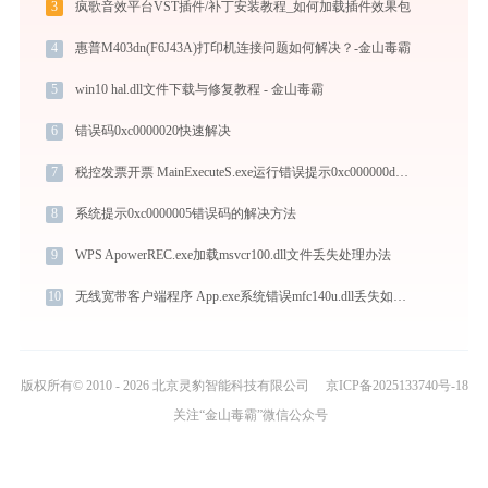
3
疯歌音效平台VST插件/补丁安装教程_如何加载插件效果包
4
惠普M403dn(F6J43A)打印机连接问题如何解决？-金山毒霸
5
win10 hal.dll文件下载与修复教程 - 金山毒霸
6
错误码0xc0000020快速解决
7
税控发票开票 MainExecuteS.exe运行错误提示0xc000000d的解决办法
8
系统提示0xc0000005错误码的解决方法
9
WPS ApowerREC.exe加载msvcr100.dll文件丢失处理办法
10
无线宽带客户端程序 App.exe系统错误mfc140u.dll丢失如何解决
版权所有© 2010 - 2026 北京灵豹智能科技有限公司
京ICP备2025133740号-18
关注“金山毒霸”微信公众号