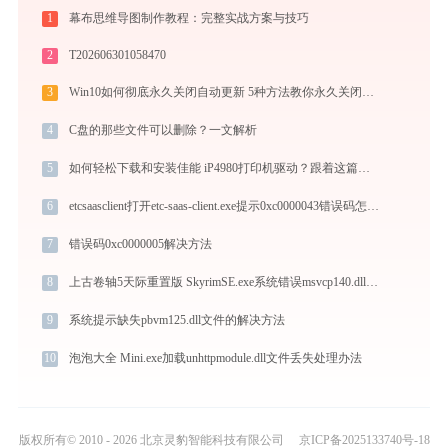
1
幕布思维导图制作教程：完整实战方案与技巧
2
T202606301058470
3
Win10如何彻底永久关闭自动更新 5种方法教你永久关闭win10自动更新
4
C盘的那些文件可以删除？一文解析
5
如何轻松下载和安装佳能 iP4980打印机驱动？跟着这篇指南走
6
etcsaasclient打开etc-saas-client.exe提示0xc0000043错误码怎么办
7
错误码0xc0000005解决方法
8
上古卷轴5天际重置版 SkyrimSE.exe系统错误msvcp140.dll丢失如何解决
9
系统提示缺失pbvm125.dll文件的解决方法
10
泡泡大全 Mini.exe加载unhttpmodule.dll文件丢失处理办法
版权所有© 2010 - 2026 北京灵豹智能科技有限公司
京ICP备2025133740号-18