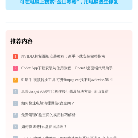
可在电脑上搜索“金山毒霸”，用电脑医生修复
推荐内容
1
NVIDIA控制面板安装教程：新手下载安装完整指南
2
Codex App下载安装与使用教程：OpenAI桌面端代码助手从入门到高效协作
3
91助手 视频转换工具 打开ffmpeg.exe找不到avdevice-58.dll怎么办
4
惠普deskjet 9680打印机连接问题及解决方法 -金山毒霸
5
如何快速电脑清理微信c盘空间？
6
免费清理C盘空间的实用技巧解析
7
如何快速进行c盘彻底清理？