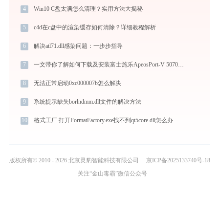
4
Win10 C盘太满怎么清理？实用方法大揭秘
5
c4d在c盘中的渲染缓存如何清除？详细教程解析
6
解决atl71.dll感染问题：一步步指导
7
一文带你了解如何下载及安装富士施乐ApeosPort-V 5070打印机驱动
8
无法正常启动0xc000007b怎么解决
9
系统提示缺失borlndmm.dll文件的解决方法
10
格式工厂 打开FormatFactory.exe找不到qt5core.dll怎么办
版权所有© 2010 - 2026 北京灵豹智能科技有限公司
京ICP备2025133740号-18
关注“金山毒霸”微信公众号