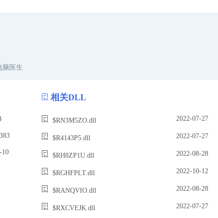
电脑医生
相关DLL
2022-07-27
B
$RN3M5ZO.dll
383
2022-07-27
$R4143P5.dll
10
2022-08-28
$RH8ZP1U.dll
2022-10-12
$RGHFPLT.dll
2022-08-28
$RANQVIO.dll
2022-07-27
$RXCVEJK.dll