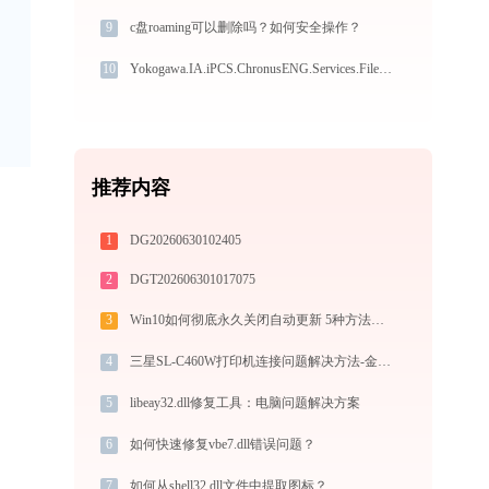
9
c盘roaming可以删除吗？如何安全操作？
10
Yokogawa.IA.iPCS.ChronusENG.Services.FileVersion.dll下载
推荐内容
1
DG20260630102405
2
DGT202606301017075
3
Win10如何彻底永久关闭自动更新 5种方法教你永久关闭win10自动更新
4
三星SL-C460W打印机连接问题解决方法-金山毒霸
5
libeay32.dll修复工具：电脑问题解决方案
6
如何快速修复vbe7.dll错误问题？
7
如何从shell32.dll文件中提取图标？