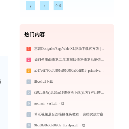
y
z
0~9
热门内容
1
惠普DesignJet/PageWide XL驱动下载官方版 | Win10/Win11兼容
2
如何使用dll修复工具l离线版快速修复系统错误？
3
a017c6f796c7d801ef010000a05df819_primitivetransformers.dll下载
而
4
libcef.dll下载
5
(2025最新)惠普m1188驱动下载(官方) Win10/Win11支持
6
mxmain_ver1.dll下载
7
希沃视频展台连接摄像头教程：完整实战方案
8
9b530c86b0fd09db_librvlpar.dll下载