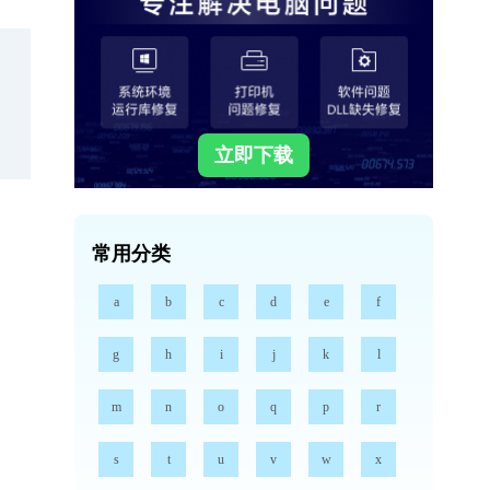
立即下载
常用分类
a
b
c
d
e
f
g
h
i
j
k
l
m
n
o
q
p
r
s
t
u
v
w
x