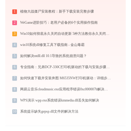
1
植物大战僵尸安装教程：新手下载安装完整步骤
2
WeGame进阶技巧：老用户必备的6个实用操作指南
3
Win10如何彻底永久关闭自动更新 5种方法教你永久关闭win10自动更新
4
win10系统dll修复工具下载指南 - 金山毒霸
5
如何解决ntdll.dll 10.1导致的系统崩溃问题？
6
专业指南：兄弟DCP-330C打印机驱动的下载与安装步骤详解
7
如何快速下载并安装奔图 M6535NW打印机驱动：详细步骤解析
8
网易云音乐cloudmusic.exe应用程序错误0xc000007b解决方法
9
WPS演示 wpp.exe系统错误kmmedia.dll丢失如何解决
10
系统提示缺失gepsp.dll文件的解决方法