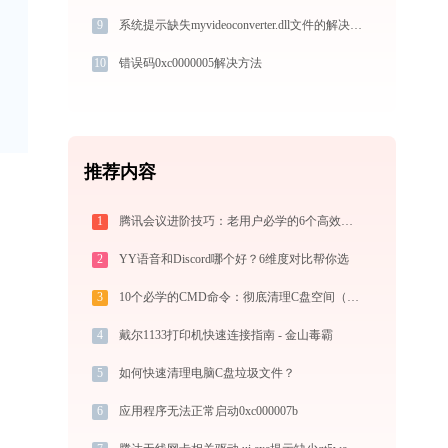
9
系统提示缺失myvideoconverter.dll文件的解决方法
10
错误码0xc0000005解决方法
推荐内容
1
腾讯会议进阶技巧：老用户必学的6个高效方法
2
YY语音和Discord哪个好？6维度对比帮你选
3
10个必学的CMD命令：彻底清理C盘空间（2025实战手册）
4
戴尔1133打印机快速连接指南 - 金山毒霸
5
如何快速清理电脑C盘垃圾文件？
6
应用程序无法正常启动0xc000007b