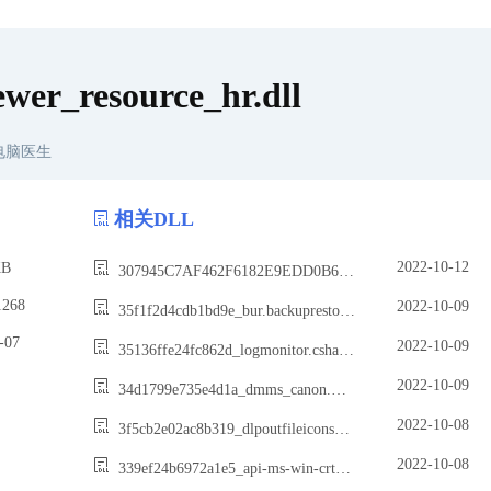
wer_resource_hr.dll
电脑医生
相关DLL
2022-10-12
B
307945C7AF462F6182E9EDD0B684FC94FA1B8C7F.dll
268
2022-10-09
35f1f2d4cdb1bd9e_bur.backuprestorecore.dll
07
2022-10-09
35136ffe24fc862d_logmonitor.csharp2.dll
2022-10-09
34d1799e735e4d1a_dmms_canon.watchertuifa388.dll
2022-10-08
3f5cb2e02ac8b319_dlpoutfileiconsoverlay64.dll
2022-10-08
339ef24b6972a1e5_api-ms-win-crt-environment-l1-1-0.dll