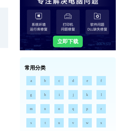
立即下载
常用分类
a
b
c
d
e
f
g
h
i
j
k
l
m
n
o
q
p
r
s
t
u
v
w
x