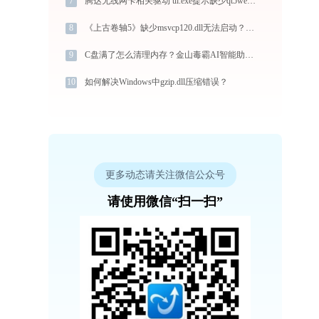
7
腾达无线网卡相关驱动 ui.exe提示缺少qt5webengine.dll文件的解决办法
8
《上古卷轴5》缺少msvcp120.dll无法启动？系统丢失msvcp120.dll如何重新安装？
9
C盘满了怎么清理内存？金山毒霸AI智能助手一键解决
10
如何解决Windows中gzip.dll压缩错误？
更多动态请关注微信公众号
请使用微信“扫一扫”