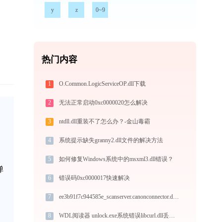
y
z
0~9
热门内容
1
O.Common.LogicServiceOP.dll下载
2
无法正常启动0xc0000020怎么解决
3
ntdll.dll重装不了怎么办？-金山毒霸
4
系统提示缺失granny2.dll文件的解决方法
5
如何修复Windows系统中的msxml3.dll错误？
弹
6
错误码0xc0000017快速解决
7
ee3b91f7c944585e_scanserver.canonconnector.dll下载
8
WDL阅读器 unlock.exe系统错误libcurl.dll丢失如何解决