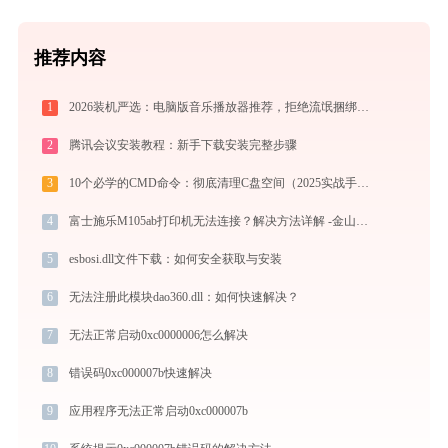
推荐内容
1
2026装机严选：电脑版音乐播放器推荐，拒绝流氓捆绑，还原极致无损心流音质
2
腾讯会议安装教程：新手下载安装完整步骤
3
10个必学的CMD命令：彻底清理C盘空间（2025实战手册）
4
富士施乐M105ab打印机无法连接？解决方法详解 -金山毒霸
5
esbosi.dll文件下载：如何安全获取与安装
6
无法注册此模块dao360.dll：如何快速解决？
7
无法正常启动0xc0000006怎么解决
8
错误码0xc000007b快速解决
9
应用程序无法正常启动0xc000007b