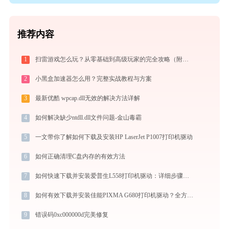
推荐内容
1
扫雷游戏怎么玩？从零基础到高级玩家的完全攻略（附必胜技巧）
2
小黑盒加速器怎么用？完整实战教程与方案
3
最新优酷 wpcap.dll无效的解决方法详解
4
如何解决缺少ntdll.dll文件问题-金山毒霸
5
一文带你了解如何下载及安装HP LaserJet P1007打印机驱动
6
如何正确清理C盘内存的有效方法
7
如何快速下载并安装爱普生L558打印机驱动：详细步骤解析
8
如何有效下载并安装佳能PIXMA G680打印机驱动？全方位指导手册
9
错误码0xc000000d完美修复