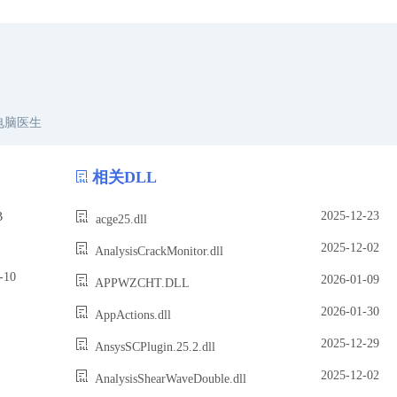
电脑医生
相关DLL
2025-12-23
B
acge25.dll
2025-12-02
AnalysisCrackMonitor.dll
10
2026-01-09
APPWZCHT.DLL
2026-01-30
AppActions.dll
2025-12-29
AnsysSCPlugin.25.2.dll
2025-12-02
AnalysisShearWaveDouble.dll