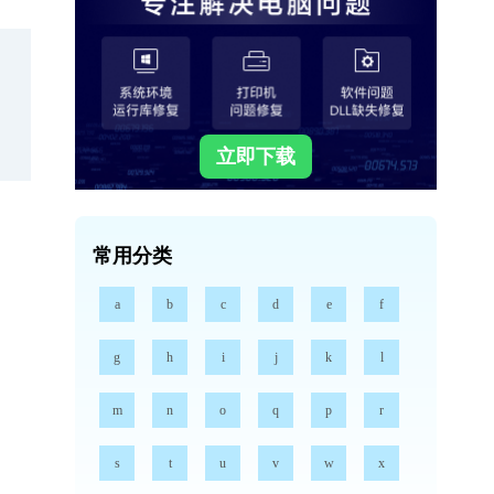
立即下载
常用分类
a
b
c
d
e
f
g
h
i
j
k
l
m
n
o
q
p
r
s
t
u
v
w
x