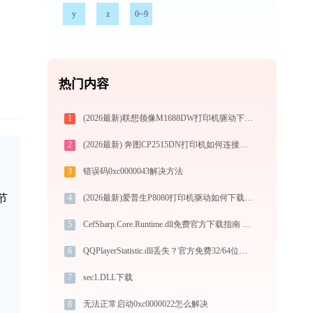
y
z
0~9
热门内容
1
(2026最新)联想领像M1688DW打印机驱动下载安装步骤详细解析，让安装更简单
2
(2026最新) 奔图CP2515DN打印机如何连接电脑？-金山毒霸
3
错误码0xc0000043解决方法
节
4
(2026最新)爱普生P8080打印机驱动如何下载安装？这里有你需要的所有信息
5
CefSharp.Core.Runtime.dll免费官方下载指南 - 解决DLL缺失问题的完整方案
6
QQPlayerStatistic.dll丢失？官方免费32/64位一键修复工具
7
sec1.DLL下载
8
无法正常启动0xc0000022怎么解决