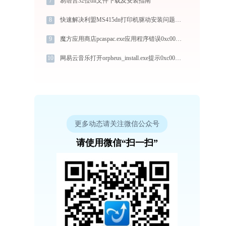
7
易语言32位dll文件下载及安装指南
8
快速解决利盟MS415dn打印机驱动安装问题，这篇文章告诉你方法
9
魔方应用商店pcaspac.exe应用程序错误0xc0000096解决方法
10
网易云音乐打开orpheus_install.exe提示0xc000007b错误码怎么办
更多动态请关注微信公众号
请使用微信“扫一扫”