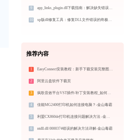
9
app_links_plugin.dll下载指南：解决缺失错误的官方免费方案（32/64位系统适用）
10
xp版dll修复工具：修复DLL文件错误的终极方法-金山毒霸
推荐内容
1
EasyConnect安装教程：新手下载安装完整图文步骤
2
阿里云盘软件下载页
3
疯歌音效平台VST插件/补丁安装教程_如何加载插件效果包
4
佳能MG2400打印机如何连接电脑？-金山毒霸
5
利盟CX860de打印机连接问题解决方法 -金山毒霸
6
ntdll.dll 0000374错误的解决方法详解-金山毒霸