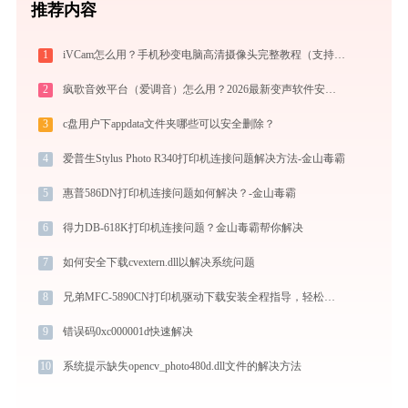
推荐内容
1
iVCam怎么用？手机秒变电脑高清摄像头完整教程（支持WiFi/USB双模式）
2
疯歌音效平台（爱调音）怎么用？2026最新变声软件安装与使用全攻略
3
c盘用户下appdata文件夹哪些可以安全删除？
4
爱普生Stylus Photo R340打印机连接问题解决方法-金山毒霸
5
惠普586DN打印机连接问题如何解决？-金山毒霸
6
得力DB-618K打印机连接问题？金山毒霸帮你解决
7
如何安全下载cvextern.dll以解决系统问题
8
兄弟MFC-5890CN打印机驱动下载安装全程指导，轻松解决打印问题
9
错误码0xc000001d快速解决
10
系统提示缺失opencv_photo480d.dll文件的解决方法