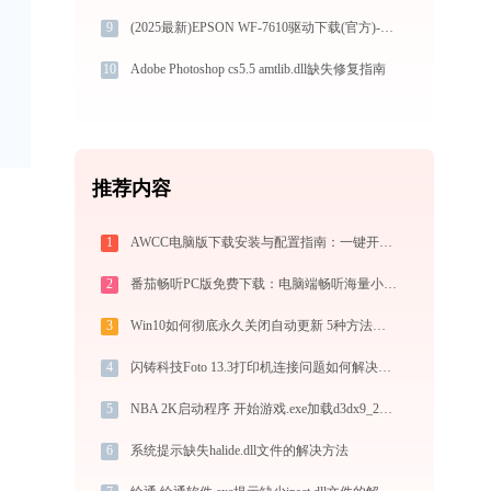
9
(2025最新)EPSON WF-7610驱动下载(官方)-支持Win10/Win11
10
Adobe Photoshop cs5.5 amtlib.dll缺失修复指南
推荐内容
1
AWCC电脑版下载安装与配置指南：一键开启外星人键盘灯效与风扇控制
2
番茄畅听PC版免费下载：电脑端畅听海量小说与音乐的终极指南
3
Win10如何彻底永久关闭自动更新 5种方法教你永久关闭win10自动更新
4
闪铸科技Foto 13.3打印机连接问题如何解决？-金山毒霸
5
NBA 2K启动程序 开始游戏.exe加载d3dx9_25.dll文件丢失处理办法
6
系统提示缺失halide.dll文件的解决方法