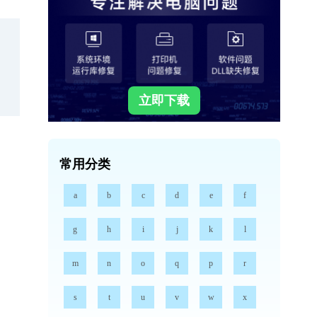
立即下载
常用分类
a
b
c
d
e
f
g
h
i
j
k
l
m
n
o
q
p
r
s
t
u
v
w
x