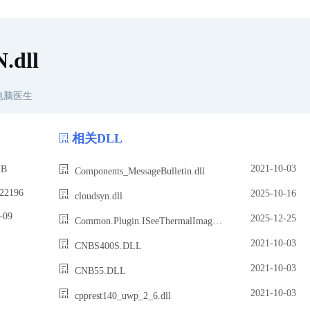
.dll
电脑医生
相关DLL
2021-10-03
B
Components_MessageBulletin.dll
2196
2025-10-16
cloudsyn.dll
09
2025-12-25
Common.Plugin.ISeeThermalImageLabelPlugin.dll
2021-10-03
CNBS400S.DLL
2021-10-03
CNB55.DLL
2021-10-03
cpprest140_uwp_2_6.dll