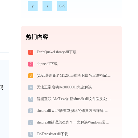
y
z
0~9
热门内容
1
EarthQuakeLibrary.dll下载
2
ohjwe.dll下载
3
(2025最新)HP M126nw驱动下载 Win10/Win11 官方安装教程
码
4
无法正常启动0xc0000001怎么解决
5
智能互联 AIoT.exe加载idmsdk.dll文件丢失处理办法
6
shcore.dll win7缺失或损坏的修复方法详解-金山毒霸
7
shcore.dll错误怎么办？一文解决Windows常见问题
8
TipTranslator.dll下载