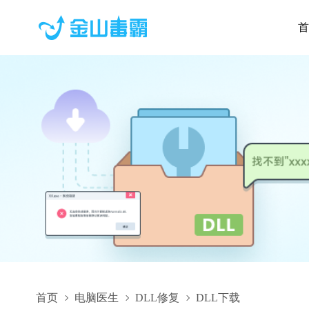
首
首页
电脑医生
DLL修复
DLL下载
CATPLMChooserSESSION.dll,CATPLMChooserSESSION.dll