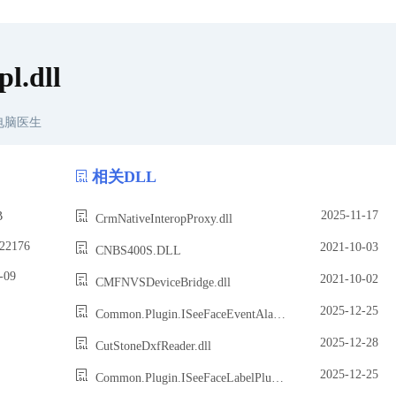
l.dll
电脑医生
相关DLL
2025-11-17
B
CrmNativeInteropProxy.dll
2176
2021-10-03
CNBS400S.DLL
09
2021-10-02
CMFNVSDeviceBridge.dll
2025-12-25
Common.Plugin.ISeeFaceEventAlarmDetailPlugin.dll
2025-12-28
CutStoneDxfReader.dll
2025-12-25
Common.Plugin.ISeeFaceLabelPlugin.dll