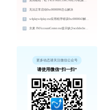
7
实用教程：松下KX-MB1538CNB打印机驱动的下载与安装技巧
8
无法正常启动0xc0000096怎么解决
9
w4playw4play.exe应用程序错误0xc0000043解决方法
10
京麦 JMAccountCenter.exe提示缺少acslidecheckmodule.dll文件的解决办法
更多动态请关注微信公众号
请使用微信“扫一扫”