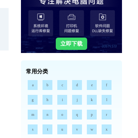
立即下载
常用分类
a
b
c
d
e
f
g
h
i
j
k
l
m
n
o
q
p
r
s
t
u
v
w
x