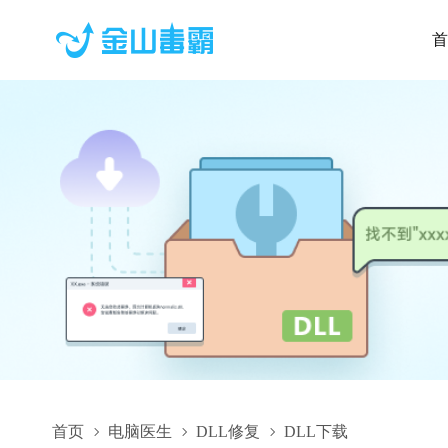
首
首页
电脑医生
DLL修复
DLL下载
CATPLMDispatcherMxImpl.dll,CATPLMDispatcherMxImpl.d