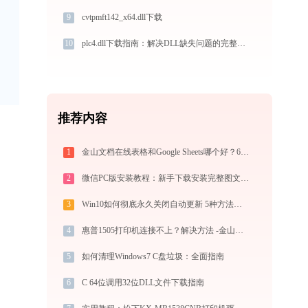
9
cvtpmft142_x64.dll下载
10
plc4.dll下载指南：解决DLL缺失问题的完整方案
推荐内容
1
金山文档在线表格和Google Sheets哪个好？6维度对比
2
微信PC版安装教程：新手下载安装完整图文步骤
3
Win10如何彻底永久关闭自动更新 5种方法教你永久关闭win10自动更新
4
惠普1505打印机连接不上？解决方法 -金山毒霸
5
如何清理Windows7 C盘垃圾：全面指南
6
C 64位调用32位DLL文件下载指南