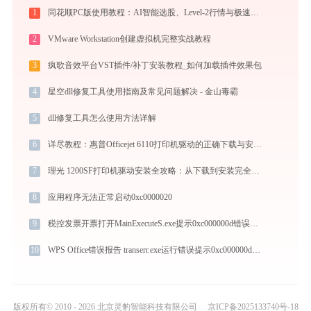
1
同花顺PC版使用教程：AI智能选股、Level-2行情与极速交易一站式炒股指南
2
VMware Workstation创建虚拟机完整实战教程
3
疯歌音效平台VST插件/补丁安装教程_如何加载插件效果包
4
星空dll修复工具使用指南及常见问题解决 - 金山毒霸
5
dll修复工具怎么使用方法详解
6
详尽教程：惠普Officejet 6110打印机驱动的正确下载与安装方式
7
理光 1200SF打印机驱动安装全攻略：从下载到安装完全教程
8
应用程序无法正常启动0xc0000020
9
税控发票开票打开MainExecuteS.exe提示0xc000000d错误码怎么办
10
WPS Office错误报告 transerr.exe运行错误提示0xc000000d的解决办法
版权所有© 2010 - 2026 北京灵豹智能科技有限公司
京ICP备2025133740号-18