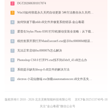
2
DGT202606301017074
3
Win10如何彻底永久关闭自动更新 5种方法教你永久关闭win10自动更新
4
如何快速下载ntldr.dll文件并修复系统错误-金山毒霸
5
爱普生Stylus Photo 830U打印机驱动安装全攻略：从下载到安装完全教程
6
税控发票开票打开MainExecuteS.exe提示0xc000000d错误码怎么办
7
无法正常启动0xc000007b怎么解决
8
Photoshop CS8.0 打开PS.exe找不到d3dx9_43.dll怎么办
9
系统提示缺失libssp-0.dll文件的解决方法
10
electron 小花仙微端.exe加载uiautomationcore.dll文件丢失处理办法
版权所有© 2010 - 2026 北京灵豹智能科技有限公司
京ICP备2025133740号-18
关注“金山毒霸”微信公众号