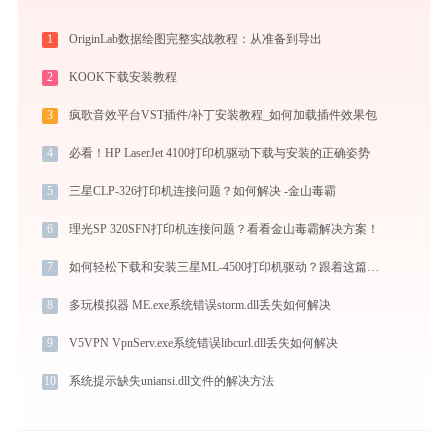
1
OriginLab数据绘图完整实战教程：从准备到导出
2
KOOK下载安装教程
3
疯歌音效平台VST插件/补丁安装教程_如何加载插件效果包
4
必看！HP LaserJet 4100打印机驱动下载与安装的正确姿势
5
三星CLP-326打印机连接问题？如何解决 -金山毒霸
6
理光SP 320SFN打印机连接问题？看看金山毒霸解决方案！
7
如何轻松下载和安装三星ML-4500打印机驱动？跟着这篇指南走
8
多玩模拟器 ME.exe系统错误storm.dll丢失如何解决
9
V5VPN VpnServ.exe系统错误libcurl.dll丢失如何解决
10
系统提示缺失uniansi.dll文件的解决方法