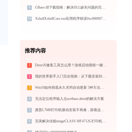
9
GBase.dll下载指南：解决DLL缺失问题的完整方案
10
XshellXshellCore.exe应用程序错误0xc000007b解决方法
推荐内容
1
DirectX修复工具怎么用？游戏启动报错一键修复全攻略
2
我的世界新手入门完全指南：从下载安装到生存第一天，一篇讲透
3
Win10如何彻底永久关闭自动更新 5种方法教你永久关闭win10自动更新
4
无法定位程序输入点ucrtbase.abort的解决方案
5
惠普L7680打印机驱动安装不再难，跟着这些步骤一学就会
6
完美解决佳能imageCLASS MF4712G打印机驱动安装困扰，全面下载安装教程