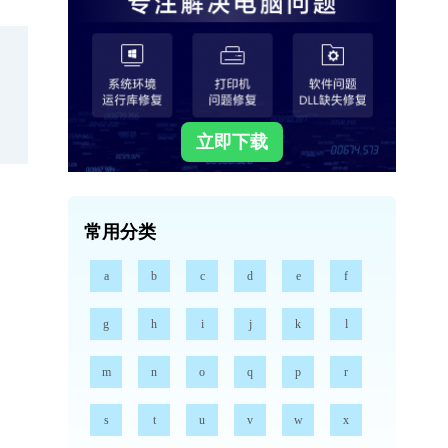
立即下载
常用分类
a
b
c
d
e
f
g
h
i
j
k
l
m
n
o
q
p
r
s
t
u
v
w
x