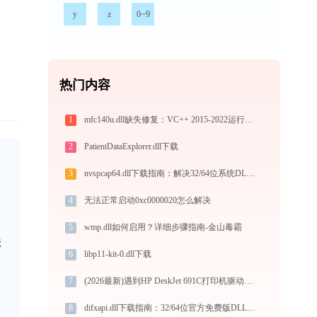
y
z
0~9
热门内容
1
mfc140u.dll缺失修复：VC++ 2015-2022运行库x86/x64版本选择+注册表修复方案
2
PatientDataExplorer.dll下载
3
nvspcap64.dll下载指南：解决32/64位系统DLL缺失问题的完整方案
4
无法正常启动0xc0000020怎么解决
5
wmp.dll如何启用？详细步骤指南-金山毒霸
法
6
libp11-kit-0.dll下载
7
(2026最新)遇到HP DeskJet 691C打印机驱动问题？这里有最全的下载及安装指导
8
difxapi.dll下载指南：32/64位官方免费版DLL文件修复教程