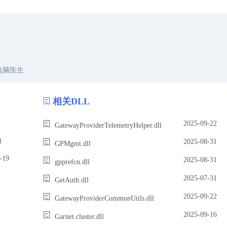
电脑医生
相关DLL
2025-09-22
GatewayProviderTelemetryHelper.dll
1
2025-08-31
GPMgmt.dll
19
2025-08-31
gpprefcn.dll
2025-07-31
GetAuth.dll
2025-09-22
GatewayProviderCommonUtils.dll
2025-09-16
Garnet.cluster.dll