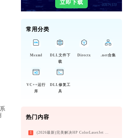
立即下载
常用分类
Msxml
DLL文件下
Directx
.net合集
载
VC++运行
DLL修复工
库
具
理系
例
热门内容
1
(2026最新)完美解决HP ColorLaserJet M153-M154 PCL-6 (V4)打印机驱动安装困扰，全面下载安装教程