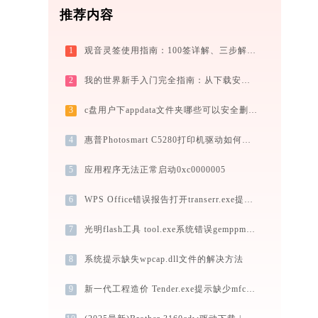
推荐内容
1
观音灵签使用指南：100签详解、三步解签法与六大场景解读
2
我的世界新手入门完全指南：从下载安装到生存第一天，一篇讲透
3
c盘用户下appdata文件夹哪些可以安全删除？
4
惠普Photosmart C5280打印机驱动如何下载安装？这里有你需要的所有信息
5
应用程序无法正常启动0xc0000005
6
WPS Office错误报告打开transerr.exe提示0xc000000d错误码怎么办
7
光明flash工具 tool.exe系统错误gemppm.dll丢失如何解决
8
系统提示缺失wpcap.dll文件的解决方法
9
新一代工程造价 Tender.exe提示缺少mfc100u.dll文件的解决办法