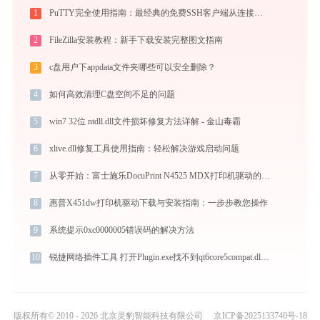
1
PuTTY完全使用指南：最经典的免费SSH客户端从连接到精通（2026最新）
2
FileZilla安装教程：新手下载安装完整图文指南
3
c盘用户下appdata文件夹哪些可以安全删除？
4
如何高效清理C盘空间不足的问题
5
win7 32位 ntdll.dll文件损坏修复方法详解 - 金山毒霸
6
xlive.dll修复工具使用指南：轻松解决游戏启动问题
7
从零开始：富士施乐DocuPrint N4525 MDX打印机驱动的下载及安装流程
8
惠普X451dw打印机驱动下载与安装指南：一步步教您操作
9
系统提示0xc0000005错误码的解决方法
10
锐捷网络插件工具 打开Plugin.exe找不到qt6core5compat.dll怎么办
版权所有© 2010 - 2026 北京灵豹智能科技有限公司
京ICP备2025133740号-18