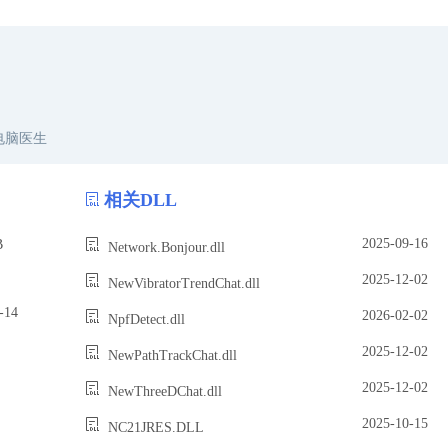
电脑医生
相关DLL
2025-09-16
B
Network.Bonjour.dll
2025-12-02
NewVibratorTrendChat.dll
14
2026-02-02
NpfDetect.dll
2025-12-02
NewPathTrackChat.dll
2025-12-02
NewThreeDChat.dll
2025-10-15
NC21JRES.DLL