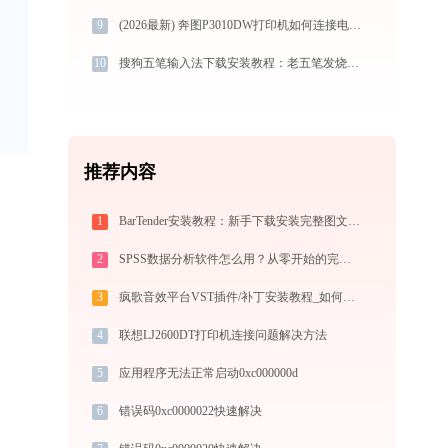
9
(2026最新) 奔图P3010DW打印机如何连接电脑？-金山毒霸
10
搜狗五笔输入法下载安装教程：老五笔发烧友的极速提效神兵
推荐内容
1
BarTender安装教程：新手下载安装完整图文步骤
2
SPSS数据分析软件怎么用？从零开始的完整操作指南（附实战案例）
3
疯歌音效平台VST插件/补丁安装教程_如何加载插件效果包
4
联想LJ2600DT打印机连接问题解决方法
5
应用程序无法正常启动0xc000000d
6
错误码0xc0000022快速解决