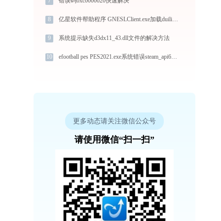
7
错误码0xc0000020快速解决
8
亿星软件帮助程序 GNESLClient.exe加载duilib.dll文件丢失处理办法
9
系统提示缺失d3dx11_43.dll文件的解决方法
10
efootball pes PES2021.exe系统错误steam_api64.dll丢失如何解决
更多动态请关注微信公众号
请使用微信“扫一扫”