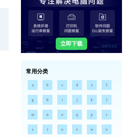
立即下载
常用分类
a
b
c
d
e
f
g
h
i
j
k
l
m
n
o
q
p
r
s
t
u
v
w
x