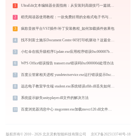
1
UltraEdit文本编辑器全面指南：从安装到高级技巧一篇就够（附快捷键大全）
2
稻壳阅读器使用教程：一款免费好用的全格式电子书与文档阅读神器
3
疯歌音效平台VST插件/补丁安装教程_如何加载插件效果包
4
找不到富士施乐Document Centre 605打印机驱动？这篇全面下载安装指南帮到你
5
小红伞在线升级程序Update.exe应用程序错误0xc000007b解决方法
6
WPS Office错误报告 transerr.exe错误码0xc000000d处理办法
7
百度云管家相关进程 yundetectservice.exe运行错误提示0xc0000006的解决办法
8
远志电子教室学生端 student.exe系统错误zflib.dll丢失如何解决
9
系统提示缺失unityplayer.dll文件的解决方法
10
百度浏览器消息中心 msgcenter.exe加载msvcr120.dll文件丢失处理办法
版权所有© 2010 - 2026 北京灵豹智能科技有限公司
京ICP备2025133740号-18