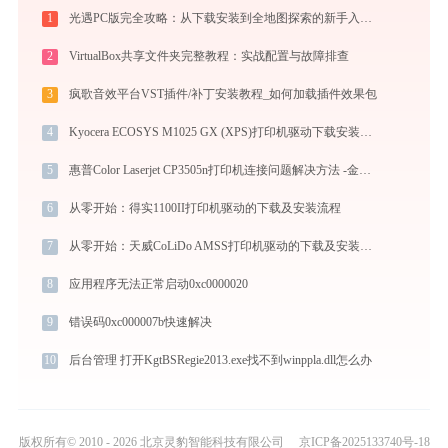
1
光遇PC版完全攻略：从下载安装到全地图探索的新手入门指南（2026最新）
2
VirtualBox共享文件夹完整教程：实战配置与故障排查
3
疯歌音效平台VST插件/补丁安装教程_如何加载插件效果包
4
Kyocera ECOSYS M1025 GX (XPS)打印机驱动下载安装全程指导，轻松解决打印问题
5
惠普Color Laserjet CP3505n打印机连接问题解决方法 -金山毒霸
6
从零开始：得实1100II打印机驱动的下载及安装流程
7
从零开始：天威CoLiDo AMSS打印机驱动的下载及安装流程
8
应用程序无法正常启动0xc0000020
9
错误码0xc000007b快速解决
10
后台管理 打开KgtBSRegie2013.exe找不到winppla.dll怎么办
版权所有© 2010 - 2026 北京灵豹智能科技有限公司
京ICP备2025133740号-18