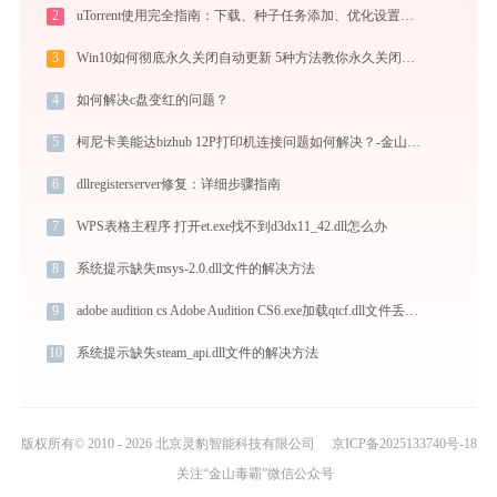
2
uTorrent使用完全指南：下载、种子任务添加、优化设置与BT客户端对比
3
Win10如何彻底永久关闭自动更新 5种方法教你永久关闭win10自动更新
4
如何解决c盘变红的问题？
5
柯尼卡美能达bizhub 12P打印机连接问题如何解决？-金山毒霸
6
dllregisterserver修复：详细步骤指南
7
WPS表格主程序 打开et.exe找不到d3dx11_42.dll怎么办
8
系统提示缺失msys-2.0.dll文件的解决方法
9
adobe audition cs Adobe Audition CS6.exe加载qtcf.dll文件丢失处理办法
10
系统提示缺失steam_api.dll文件的解决方法
版权所有© 2010 - 2026 北京灵豹智能科技有限公司
京ICP备2025133740号-18
关注“金山毒霸”微信公众号