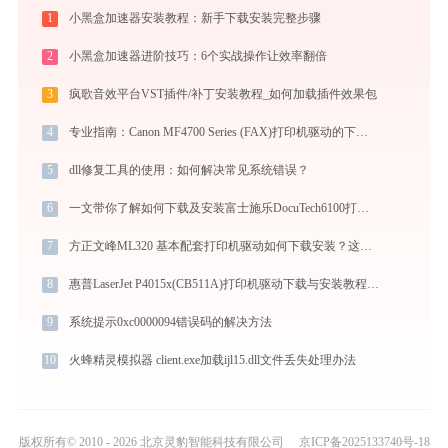
1
小黑盒加速器安装教程：新手下载安装完整步骤
2
小黑盒加速器进阶技巧：6个实战操作让效率翻倍
3
疯歌音效平台VST插件/补丁安装教程_如何加载插件效果包
4
专业指南：Canon MF4700 Series (FAX)打印机驱动的下载与安装步骤详解
5
dll修复工具的使用：如何解决常见系统错误？
6
一文带你了解如何下载及安装富士施乐DocuTech6100打印机驱动
7
方正文峰ML320 基本配套打印机驱动如何下载安装？这里有你需要的所有信息
8
惠普LaserJet P4015x(CB511A)打印机驱动下载与安装教程：新手也能轻松搞定
9
系统提示0xc0000094错误码的解决方法
10
火蜂精灵模拟器 client.exe加载ijl15.dll文件丢失处理办法
版权所有© 2010 - 2026 北京灵豹智能科技有限公司
京ICP备2025133740号-18