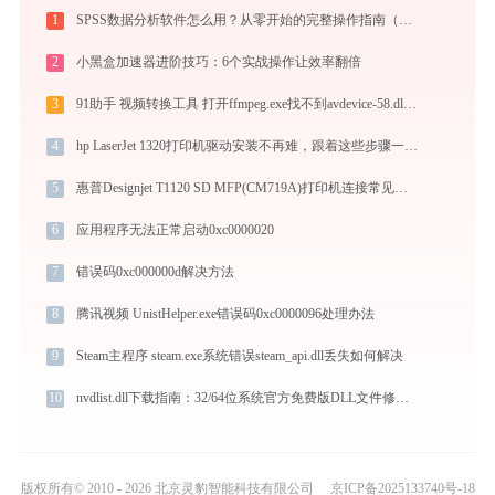
1
SPSS数据分析软件怎么用？从零开始的完整操作指南（附实战案例）
2
小黑盒加速器进阶技巧：6个实战操作让效率翻倍
3
91助手 视频转换工具 打开ffmpeg.exe找不到avdevice-58.dll怎么办
4
hp LaserJet 1320打印机驱动安装不再难，跟着这些步骤一学就会
5
惠普Designjet T1120 SD MFP(CM719A)打印机连接常见问题及解决方法 -金山毒霸
6
应用程序无法正常启动0xc0000020
7
错误码0xc000000d解决方法
8
腾讯视频 UnistHelper.exe错误码0xc0000096处理办法
9
Steam主程序 steam.exe系统错误steam_api.dll丢失如何解决
10
nvdlist.dll下载指南：32/64位系统官方免费版DLL文件修复方案
版权所有© 2010 - 2026 北京灵豹智能科技有限公司
京ICP备2025133740号-18