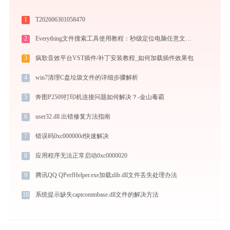
1
T202606301058470
2
Everything文件搜索工具使用教程：秒级定位电脑任意文件的高效搜索神器
3
疯歌音效平台VST插件/补丁安装教程_如何加载插件效果包
4
win7清理C盘垃圾文件的详细步骤解析
5
奔图P2509打印机连接问题如何解决？-金山毒霸
6
user32.dll 出错修复方法指南
7
错误码0xc000000d快速解决
8
应用程序无法正常启动0xc0000020
9
腾讯QQ QPerfHelper.exe加载zlib.dll文件丢失处理办法
10
系统提示缺失captcommbase.dll文件的解决方法