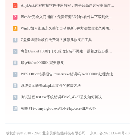
1
AnyDesk远程控制软件使用教程：跨平台高速远程桌面连接完全指南
2
Blender完全入门指南：免费开源3D创作软件从下载到做出第一个作品（2026最新）
3
Win10如何彻底永久关闭自动更新 5种方法教你永久关闭win10自动更新
4
C盘极速清理软件免费吗？推荐几款实用工具
5
惠普Deskjet 1368打印机驱动安装不再难，跟着这些步骤一学就会
6
错误码0xc000000d完美修复
7
WPS Office错误报告 transerr.exe错误码0xc000000d处理办法
8
系统提示缺失sdtapi.dll文件的解决方法
9
测试进程 test.exe系统错误d3dx9_43.dll丢失如何解决
10
剪映 打开JianyingPro.exe找不到qt6core.dll怎么办
版权所有© 2010 - 2026 北京灵豹智能科技有限公司
京ICP备2025133740号-18