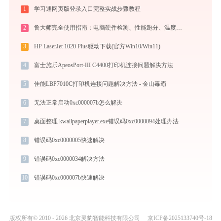
1
学习通网页版登录入口完整实战步骤教程
2
鲁大师完全使用指南：电脑硬件检测、性能跑分、温度监控与系统优化一站式攻略
3
HP LaserJet 1020 Plus驱动下载(官方Win10/Win11)
4
富士施乐ApeosPort-III C4400打印机连接问题解决方法
5
佳能LBP7010C打印机连接问题解决方法 - 金山毒霸
6
无法正常启动0xc000007b怎么解决
7
桌面整理 kwallpaperplayer.exe错误码0xc0000094处理办法
8
错误码0xc0000005快速解决
9
错误码0xc0000034解决方法
10
错误码0xc000007b快速解决
版权所有© 2010 - 2026 北京灵豹智能科技有限公司
京ICP备2025133740号-18