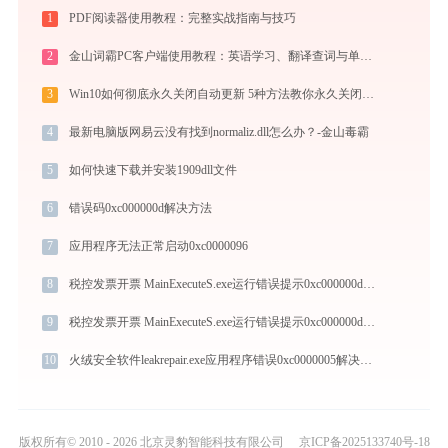
1
PDF阅读器使用教程：完整实战指南与技巧
2
金山词霸PC客户端使用教程：英语学习、翻译查词与单词记忆的一站式语言助手
3
Win10如何彻底永久关闭自动更新 5种方法教你永久关闭win10自动更新
4
最新电脑版网易云没有找到normaliz.dll怎么办？-金山毒霸
5
如何快速下载并安装1909dll文件
6
错误码0xc000000d解决方法
7
应用程序无法正常启动0xc0000096
8
税控发票开票 MainExecuteS.exe运行错误提示0xc000000d的解决办法
9
税控发票开票 MainExecuteS.exe运行错误提示0xc000000d的解决办法
10
火绒安全软件leakrepair.exe应用程序错误0xc0000005解决方法
版权所有© 2010 - 2026 北京灵豹智能科技有限公司
京ICP备2025133740号-18